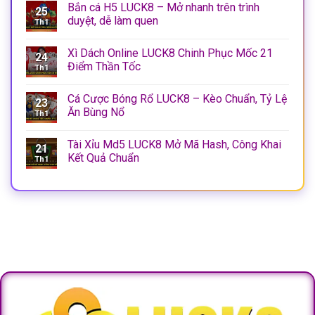
Bắn cá H5 LUCK8 – Mở nhanh trên trình
25
duyệt, dễ làm quen
Th1
Xì Dách Online LUCK8 Chinh Phục Mốc 21
24
Điểm Thần Tốc
Th1
Cá Cược Bóng Rổ LUCK8 – Kèo Chuẩn, Tỷ Lệ
23
Ăn Bùng Nổ
Th1
Tài Xỉu Md5 LUCK8 Mở Mã Hash, Công Khai
21
Kết Quả Chuẩn
Th1