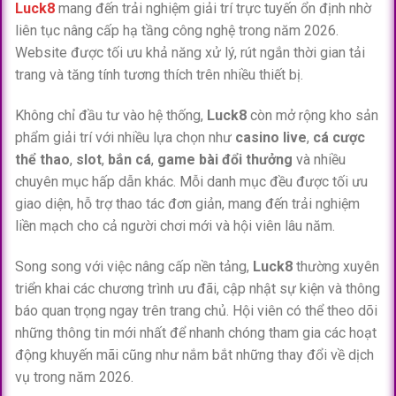
Luck8
mang đến trải nghiệm giải trí trực tuyến ổn định nhờ
liên tục nâng cấp hạ tầng công nghệ trong năm 2026.
Website được tối ưu khả năng xử lý, rút ngắn thời gian tải
trang và tăng tính tương thích trên nhiều thiết bị.
Không chỉ đầu tư vào hệ thống,
Luck8
còn mở rộng kho sản
phẩm giải trí với nhiều lựa chọn như
casino live
,
cá cược
thể thao
,
slot
,
bắn cá
,
game bài đổi thưởng
và nhiều
chuyên mục hấp dẫn khác. Mỗi danh mục đều được tối ưu
giao diện, hỗ trợ thao tác đơn giản, mang đến trải nghiệm
liền mạch cho cả người chơi mới và hội viên lâu năm.
Song song với việc nâng cấp nền tảng,
Luck8
thường xuyên
triển khai các chương trình ưu đãi, cập nhật sự kiện và thông
báo quan trọng ngay trên trang chủ. Hội viên có thể theo dõi
những thông tin mới nhất để nhanh chóng tham gia các hoạt
động khuyến mãi cũng như nắm bắt những thay đổi về dịch
vụ trong năm 2026.