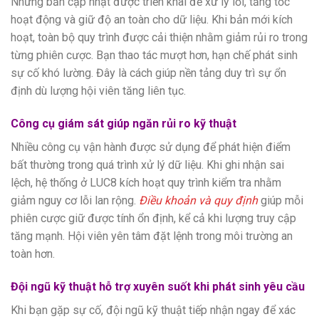
Những bản cập nhật được triển khai để xử lý lỗi, tăng tốc
hoạt động và giữ độ an toàn cho dữ liệu. Khi bản mới kích
hoạt, toàn bộ quy trình được cải thiện nhằm giảm rủi ro trong
từng phiên cược. Bạn thao tác mượt hơn, hạn chế phát sinh
sự cố khó lường. Đây là cách giúp nền tảng duy trì sự ổn
định dù lượng hội viên tăng liên tục.
Công cụ giám sát giúp ngăn rủi ro kỹ thuật
Nhiều công cụ vận hành được sử dụng để phát hiện điểm
bất thường trong quá trình xử lý dữ liệu. Khi ghi nhận sai
lệch, hệ thống ở LUC8 kích hoạt quy trình kiểm tra nhằm
giảm nguy cơ lỗi lan rộng.
Điều khoản và quy định
giúp mỗi
phiên cược giữ được tính ổn định, kể cả khi lượng truy cập
tăng mạnh. Hội viên yên tâm đặt lệnh trong môi trường an
toàn hơn.
Đội ngũ kỹ thuật hỗ trợ xuyên suốt khi phát sinh yêu cầu
Khi bạn gặp sự cố, đội ngũ kỹ thuật tiếp nhận ngay để xác