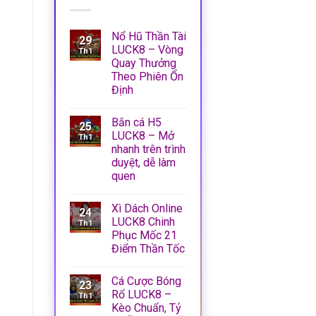
Nổ Hũ Thần Tài
29
LUCK8 – Vòng
Th1
Quay Thưởng
Theo Phiên Ổn
Định
Bắn cá H5
25
LUCK8 – Mở
Th1
nhanh trên trình
duyệt, dễ làm
quen
Xì Dách Online
24
LUCK8 Chinh
Th1
Phục Mốc 21
Điểm Thần Tốc
Cá Cược Bóng
23
Rổ LUCK8 –
Th1
Kèo Chuẩn, Tỷ