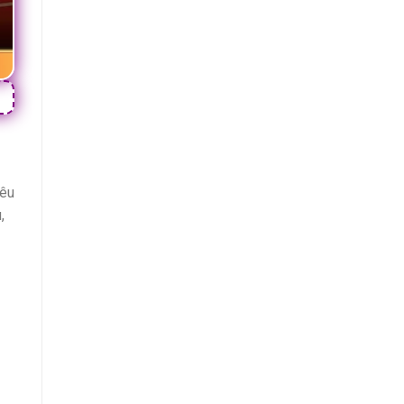
yêu
,