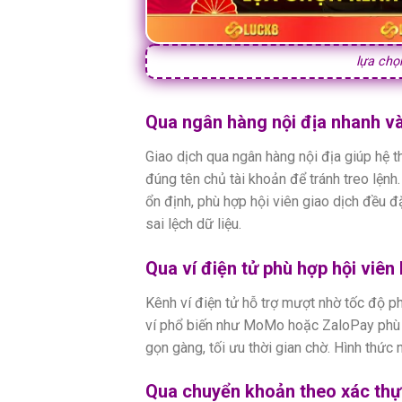
lựa chọn
Qua ngân hàng nội địa nhanh và
Giao dịch qua ngân hàng nội địa giúp hệ t
đúng tên chủ tài khoản để tránh treo lện
ổn định, phù hợp hội viên giao dịch đều 
sai lệch dữ liệu.
Qua ví điện tử phù hợp hội viên 
Kênh ví điện tử hỗ trợ mượt nhờ tốc độ ph
ví phổ biến như MoMo hoặc ZaloPay phù h
gọn gàng, tối ưu thời gian chờ. Hình thức
Qua chuyển khoản theo xác thự