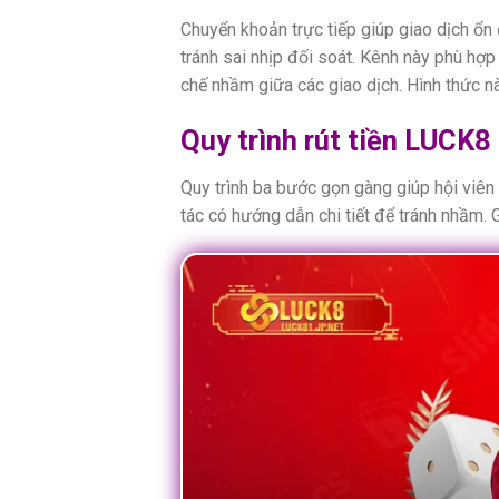
Chuyển khoản trực tiếp giúp giao dịch ổn
tránh sai nhịp đối soát. Kênh này phù hợp
chế nhầm giữa các giao dịch. Hình thức nà
Quy trình rút tiền LUCK8
Quy trình ba bước gọn gàng giúp hội viên
tác có hướng dẫn chi tiết để tránh nhầm. 