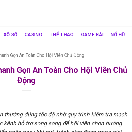
XỔ SỐ
CASINO
THỂ THAO
GAME BÀI
NỔ HŨ
hanh Gọn An Toàn Cho Hội Viên Chủ Động
hanh Gọn An Toàn Cho Hội Viên Chủ
Động
n thưởng đúng tốc độ nhờ quy trình kiểm tra mạch
ác kênh hỗ trợ song song để hội viên chọn hướng