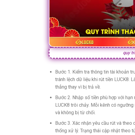
quy tr
Bước 1. Kiểm tra thông tin tài khoản tr
tránh lệch dữ liệu khi rút tiền LUCK8.
thẳng thay vì bị trả về.
Bước 2. Nhập số tiền phù hợp với hạn 
LUCK8 trôi chảy. Mỗi kênh có ngưỡng 
và không bị từ chối.
Bước 3. Xác nhận yêu cầu rút và theo dõ
thống xử lý. Trạng thái cập nhật theo 