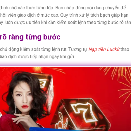
 định nhờ xác thực từng lớp. Bạn nhập đúng nội dung chuyển để
 hội viên giao dịch ở mức cao. Quy trình xử lý tách bạch giúp hạn
y luôn được ưu tiên khi cần kiểm soát lệnh theo từng bước rõ ràn
 rõ ràng từng bước
 chủ động kiểm soát từng lệnh rút. Tương tự
Nạp tiền Luck8
thao
Giao dịch được tiếp nhận ngay khi gửi.