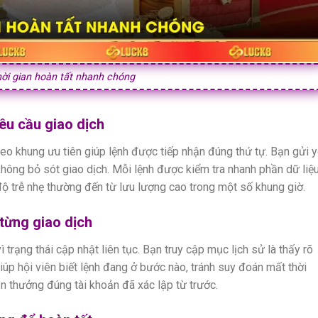
hời gian hoàn tất nhanh chóng
yêu cầu giao dịch
heo khung ưu tiên giúp lệnh được tiếp nhận đúng thứ tự. Bạn gửi 
không bỏ sót giao dịch. Mỗi lệnh được kiểm tra nhanh phần dữ liệu
độ trễ nhẹ thường đến từ lưu lượng cao trong một số khung giờ.
 từng giao dịch
ì trạng thái cập nhật liên tục. Bạn truy cập mục lịch sử là thấy rõ
giúp hội viên biết lệnh đang ở bước nào, tránh suy đoán mất thời
ận thưởng đúng tài khoản đã xác lập từ trước.