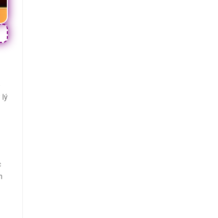
p
 lý
c
n