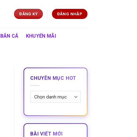
ĐĂNG KÝ
ĐĂNG NHẬP
BẮN CÁ
KHUYẾN MÃI
CHUYÊN MỤC HOT
CHUYÊN
MỤC
HOT
BÀI VIẾT MỚI